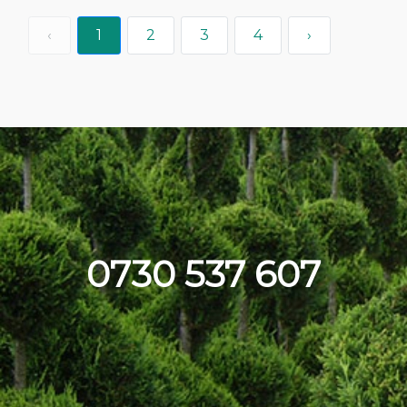
‹
1
2
3
4
›
0730 537 607